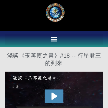
Skip
to
content
淺談《玉苒廈之書》#18 -- 行星君王
的到來