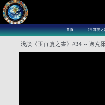
Skip
to
content
首頁
《玉苒廈之
淺談《玉苒廈之書》#34 -- 邁