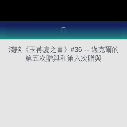
Skip
to
content
淺談《玉苒廈之書》#36 -- 邁克爾的
第五次贈與和第六次贈與