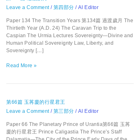
134
Leave a Comment
/
第四部分
/
AI Editor
篇
過
渡
Paper 134 The Transition Years 第134篇 過渡歲月 The
歲
Thirtieth Year (A.D. 24) The Caravan Trip to the
月
Caspian The Urmia Lectures Sovereignty—Divine and
Human Political Sovereignty Law, Liberty, and
Sovereignty […]
Read More »
第
第66篇 玉苒廈的行星君王
66
Leave a Comment
/
第三部分
/
AI Editor
篇
玉
苒
Paper 66 The Planetary Prince of Urantia第66篇 玉苒
廈
廈的行星君王 Prince Caligastia The Prince’s Staff
的
Dalamatia—The City of the Prince Early Days of the