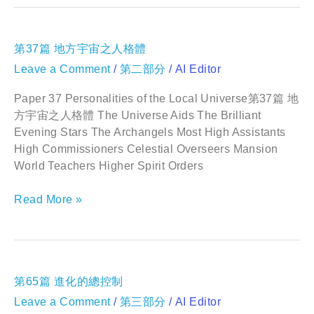
第
第37篇 地方宇宙之人格體
37
Leave a Comment
/
第二部分
/
AI Editor
篇
地
方
Paper 37 Personalities of the Local Universe第37篇 地
宇
方宇宙之人格體 The Universe Aids The Brilliant
宙
Evening Stars The Archangels Most High Assistants
之
High Commissioners Celestial Overseers Mansion
人
World Teachers Higher Spirit Orders
格
體
Read More »
第
第65篇 進化的總控制
65
Leave a Comment
/
第三部分
/
AI Editor
篇