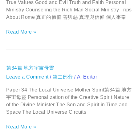
馬
True Values Good and Evil Truth and Faith Personal
的
Ministry Counseling the Rich Man Social Ministry Trips
旅
About Rome 真正的價值 善與惡 真理與信仰 個人事奉
居
Read More »
第
第34篇 地方宇宙母靈
34
Leave a Comment
/
第二部分
/
AI Editor
篇
地
方
Paper 34 The Local Universe Mother Spirit第34篇 地方
宇
宇宙母靈 Personalization of the Creative Spirit Nature
宙
of the Divine Minister The Son and Spirit in Time and
母
Space The Local Universe Circuits
靈
Read More »