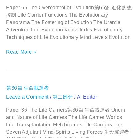
進
化
Paper 65 The Overcontrol of Evolution第65篇 進化的總
的
控制 Life Carrier Functions The Evolutionary
總
Panorama The Fostering of Evolution The Urantia
控
Adventure Life-Evolution Vicissitudes Evolutionary
制
Techniques of Life Evolutionary Mind Levels Evolution
Read More »
第
第36篇 生命載運者
36
Leave a Comment
/
第二部分
/
AI Editor
篇
生
命
Paper 36 The Life Carriers第36篇 生命載運者 Origin
載
and Nature of Life Carriers The Life Carrier Worlds
運
Life Transplantation Melchizedek Life Carriers The
者
Seven Adjutant Mind-Spirits Living Forces 生命載運者