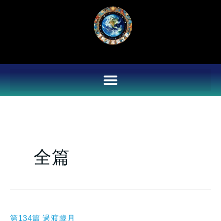
Skip
to
content
全篇
第
第134篇 過渡歲月