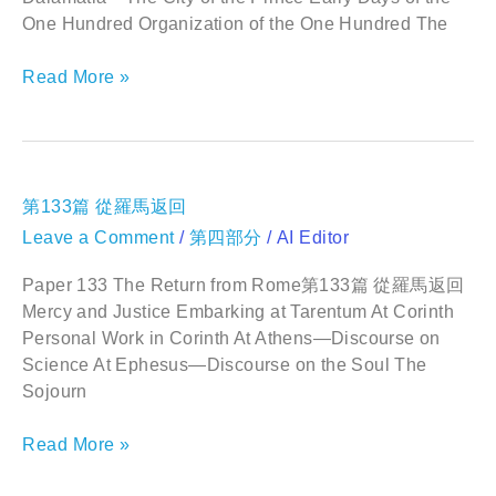
行
One Hundred Organization of the One Hundred The
星
君
王
Read More »
第
第133篇 從羅馬返回
133
Leave a Comment
/
第四部分
/
AI Editor
篇
從
羅
Paper 133 The Return from Rome第133篇 從羅馬返回
馬
Mercy and Justice Embarking at Tarentum At Corinth
返
Personal Work in Corinth At Athens—Discourse on
回
Science At Ephesus—Discourse on the Soul The
Sojourn
Read More »